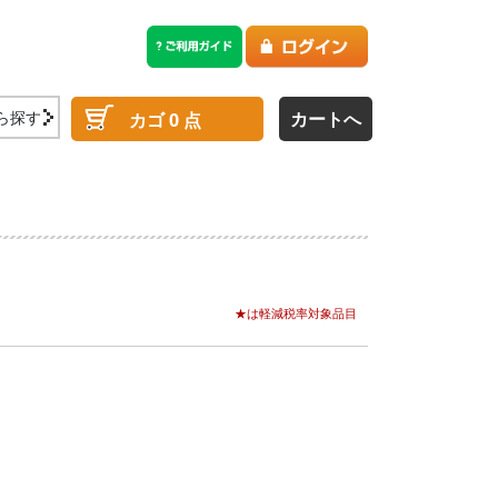
ら探す
カートへ
カゴ
0
点
★は軽減税率対象品目