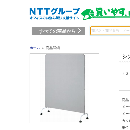
すべての商品から
ホーム
商品詳細
＞
シ
４３
商品
メー
メー
カタ
単位