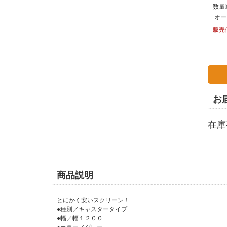
数量
オー
販売
お
在庫
商品説明
とにかく安いスクリーン！
●種別／キャスタータイプ
●幅／幅１２００