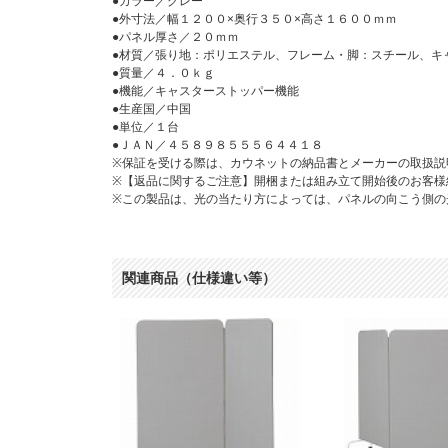
●カラー／グレー
●外寸法／幅１２００×奥行３５０×高さ１６００ｍｍ
●パネル厚さ／２０ｍｍ
●材質／張り地：ポリエステル、フレーム・脚：スチール、キ
●質量／４．０ｋｇ
●機能／キャスターストッパー機能
●生産国／中国
●単位／１台
●ＪＡＮ／４５８９８５５５６４４１８
※保証を受ける際は、カウネットの納品書とメーカーの取扱説
※【返品に関するご注意】開梱または組み立て開始後のお客様
※この製品は、光の当たり方によっては、パネルの向こう側の
関連商品（仕様違い等）