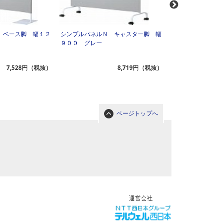
 ベース脚 幅１２
シンプルパネルＮ キャスター脚 幅
シンプルパネルＮ
９００ グレー
１２００ グレー
7,528円（税抜）
8,719円（税抜）
ページトップへ
運営会社