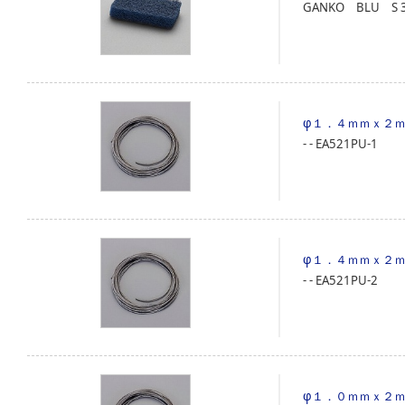
GANKO BLU S
φ１．４ｍｍｘ２
‐
‐
EA521PU-1
φ１．４ｍｍｘ２
‐
‐
EA521PU-2
φ１．０ｍｍｘ２