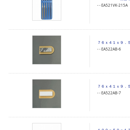
‐
‐
EA521VK-215A
７６ｘ４１ｘ９．
‐
‐
EA522AB-6
７６ｘ４１ｘ９．
‐
‐
EA522AB-7