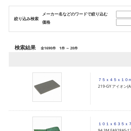
メーカー名などのワードで絞り込む
絞り込み検索
価格
検索結果
全1690件 1件 ～ 20件
７５ｘ４５ｘ１０
219‐GY
アイオン(AI
１０１ｘ６３５ｘ
94
3M
EA928AS-1