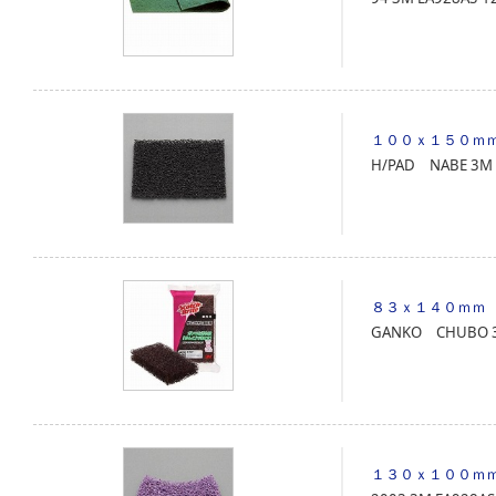
１００ｘ１５０ｍ
H/PAD NABE
3M
８３ｘ１４０ｍｍ
GANKO CHUBO
１３０ｘ１００ｍ