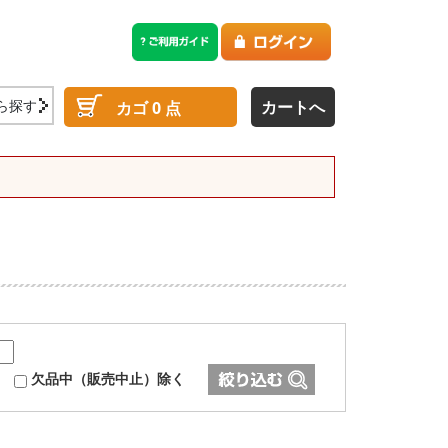
ら探す
カートへ
カゴ
0
点
欠品中（販売中止）除く