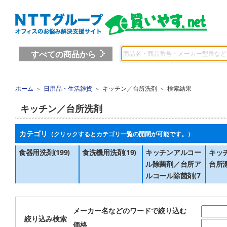
すべての商品から
ホーム
日用品・生活雑貨
キッチン／台所洗剤
検索結果
＞
＞
＞
キッチン／台所洗剤
カテゴリ
（クリックするとカテゴリ一覧の開閉が可能です。）
食器用洗剤(199)
食洗機用洗剤(19)
キッチンアルコー
キッ
ル除菌剤／台所ア
台所漂
ルコール除菌剤(7
3)
メーカー名などのワードで絞り込む
絞り込み検索
価格