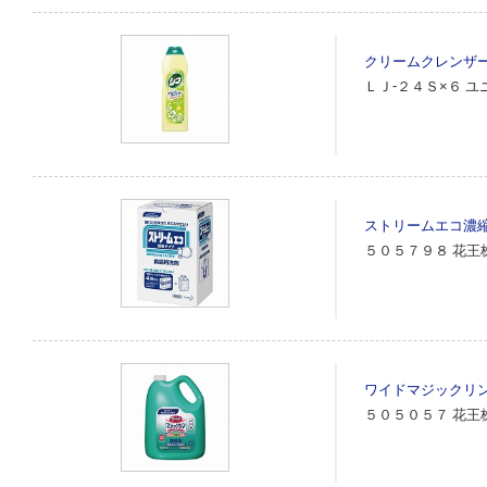
クリームクレンザ
ＬＪ‐２４Ｓ×６
ユ
ストリームエコ濃
５０５７９８
花王
ワイドマジックリ
５０５０５７
花王