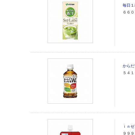
毎日１
６６０
からだ
５４１
ｉｎゼ
９９９