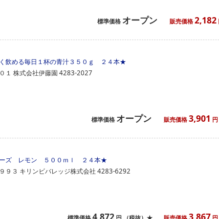
オープン
2,182
標準価格
販売価格
く飲める毎日１杯の青汁３５０ｇ ２４本
★
０１
株式会社伊藤園
4283-2027
オープン
3,901
標準価格
販売価格
円
ーズ レモン ５００ｍｌ ２４本
★
９９３
キリンビバレッジ株式会社
4283-6292
4,872
3,867
標準価格
円
（税抜）★
販売価格
円