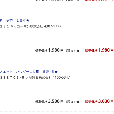
料 抹茶 １８本
★
２３１
キッコーマン株式会社
4307-1777
1,980
1,980
標準価格
円
（税抜）★
販売価格
円
スエット パウダー１Ｌ用 ５袋×５
★
３３８７０３×５
大塚製薬株式会社
4100-5347
3,500
3,030
標準価格
円
（税抜）★
販売価格
円