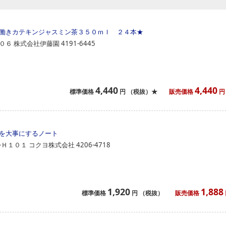
働きカテキンジャスミン茶３５０ｍｌ ２４本
★
０６
株式会社伊藤園
4191-6445
4,440
4,440
標準価格
円
（税抜）★
販売価格
円
を大事にするノート
‐Ｈ１０１
コクヨ株式会社
4206-4718
1,920
1,888
標準価格
円
（税抜）
販売価格