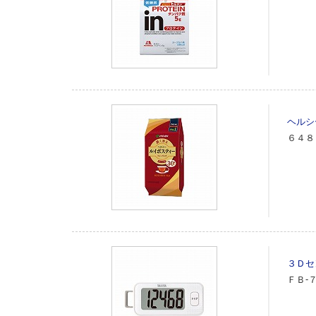
ヘルシ
６４８
３Ｄセ
ＦＢ‐