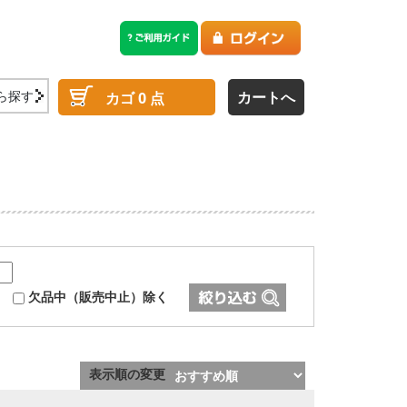
ら探す
カートへ
カゴ
0
点
欠品中（販売中止）除く
表示順の変更