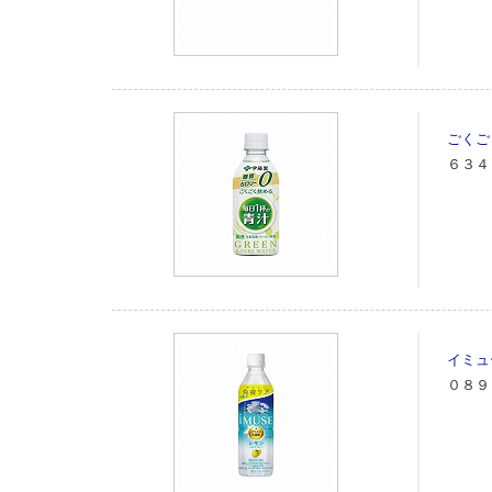
ごくご
６３４
イミュ
０８９