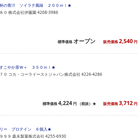
杯の青汁 ソイラテ風味 ２００ｍｌ
★
８０
株式会社伊藤園
4208-3986
オープン
2,540
標準価格
販売価格
円
すこやか茶Ｗ＋ ３５０ｍｌ
★
７０
コカ・コーライーストジャパン株式会社
4226-4286
4,224
3,712
標準価格
円
（税抜）★
販売価格
円
リー プロテイン ６個入
★
９９９
森永製菓株式会社
4255-6930