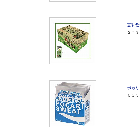
豆乳飲
２７９
ポカリ
０３５