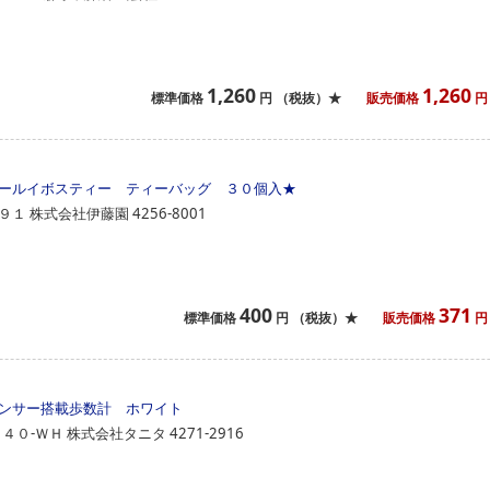
1,260
1,260
標準価格
円
（税抜）★
販売価格
円
ールイボスティー ティーバッグ ３０個入
★
９１
株式会社伊藤園
4256-8001
400
371
標準価格
円
（税抜）★
販売価格
円
ンサー搭載歩数計 ホワイト
７４０‐ＷＨ
株式会社タニタ
4271-2916