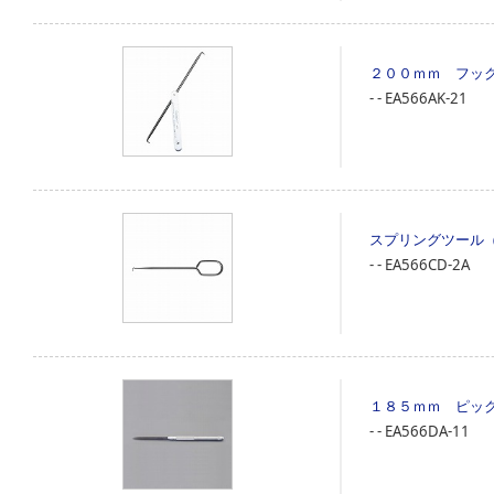
２００ｍｍ フッ
‐
‐
EA566AK-21
スプリングツール
‐
‐
EA566CD-2A
１８５ｍｍ ピッ
‐
‐
EA566DA-11