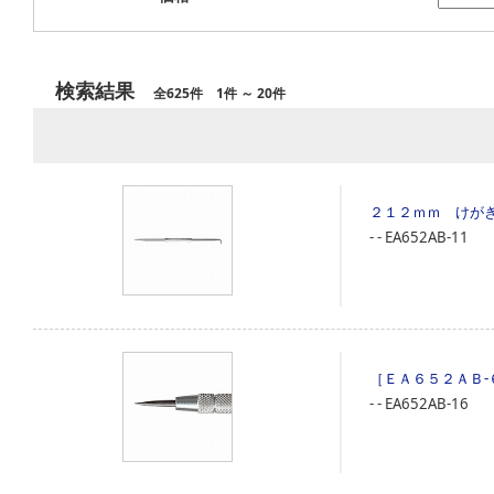
検索結果
全625件 1件 ～ 20件
２１２ｍｍ けが
‐
‐
EA652AB-11
［ＥＡ６５２ＡＢ
‐
‐
EA652AB-16