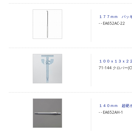
１７７ｍｍ パッ
‐
‐
EA652AC-22
１００ｘ１３ｘ２
71‐144
クロバー(Clo
１４０ｍｍ 超硬
‐
‐
EA652AH-1