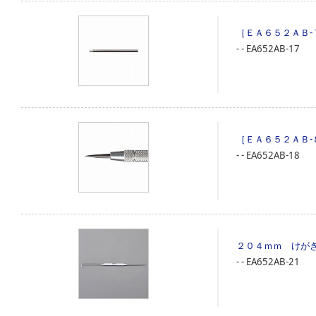
［ＥＡ６５２ＡＢ
‐
‐
EA652AB-17
［ＥＡ６５２ＡＢ
‐
‐
EA652AB-18
２０４ｍｍ けが
‐
‐
EA652AB-21