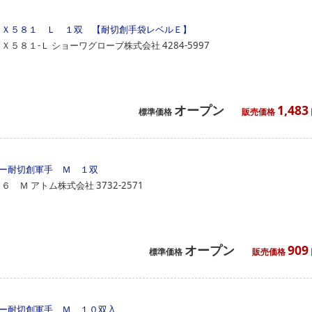
ＥＸ５８１ Ｌ １双 【耐切創手袋レベルＥ】
ＥＸ５８１‐Ｌ
ショーワグローブ株式会社
4284-5997
オープン
1,483
標準価格
販売価格
ー耐切創軍手 Ｍ １双
０６ Ｍ
アトム株式会社
3732-2571
オープン
909
標準価格
販売価格
ー耐切創軍手 Ｍ １０双入