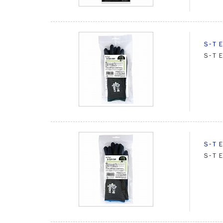
Ｓ‐Ｔ
Ｓ‐Ｔ
Ｓ‐Ｔ
Ｓ‐Ｔ