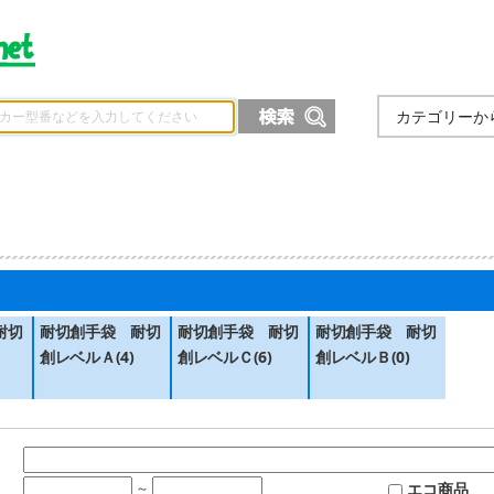
カテゴリーか
）
耐切
耐切創手袋　耐切
耐切創手袋　耐切
耐切創手袋　耐切
創レベルＡ(4)
創レベルＣ(6)
創レベルＢ(0)
エコ商品
～