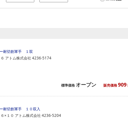
ー耐切創軍手 １双
０６
アトム株式会社
4236-5174
オープン
909
標準価格
販売価格
ー耐切創軍手 １０双入
０６×１０
アトム株式会社
4236-5204