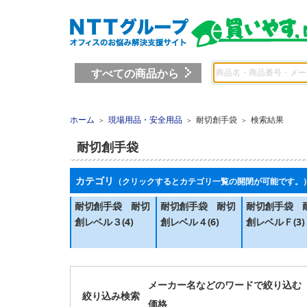
すべての商品から
ホーム
現場用品・安全用品
耐切創手袋
検索結果
＞
＞
＞
耐切創手袋
カテゴリ
（クリックするとカテゴリ一覧の開閉が可能です。
耐切創手袋　耐切
耐切創手袋　耐切
耐切創手袋　
創レベル３(4)
創レベル４(6)
創レベルＦ(3)
メーカー名などのワードで絞り込む
絞り込み検索
価格