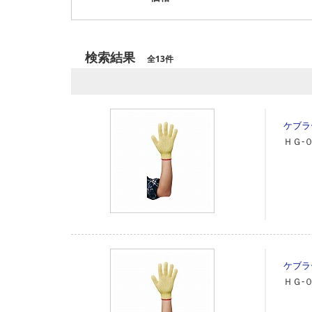
検索結果
全13件
ケブラ
ＨＧ‐
ケブラ
ＨＧ‐