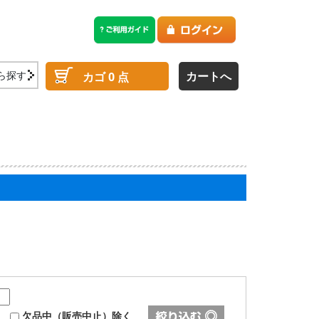
ら探す
カートへ
カゴ
0
点
欠品中（販売中止）除く