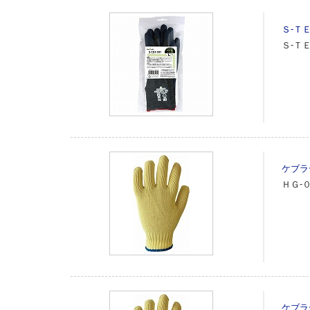
Ｓ‐Ｔ
Ｓ‐Ｔ
ケブラ
ＨＧ‐
ケブラ