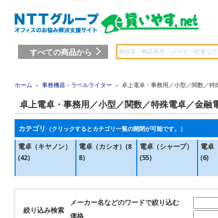
すべての商品から
ホーム
事務機器・ラベルライター
卓上電卓・事務用／小型／関数／特
＞
＞
卓上電卓・事務用／小型／関数／特殊電卓／金融
カテゴリ
（クリックするとカテゴリ一覧の開閉が可能です。）
電卓（キヤノン）
電卓（カシオ）(8
電卓（シャープ）
電卓
(42)
8)
(55)
(6)
メーカー名などのワードで絞り込む
絞り込み検索
価格