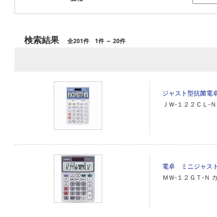
検索結果
全201件 1件 ～ 20件
ジャスト型抗菌電卓
ＪＷ‐１２２ＣＬ‐Ｎ
電卓 ミニジャスト
ＭＷ‐１２ＧＴ‐Ｎ