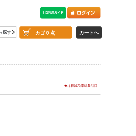
ら探す
カートへ
カゴ
0
点
★は軽減税率対象品目