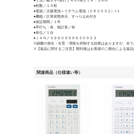
●寸法／幅９９×奥行１４０×厚さ１６．５ｍｍ
●桁数／１０桁
●電源／太陽電池＋リチウム電池（ＣＲ２０３２）×１
●機能／計算状態表示、すべり止め付き
●保証期間／１年
●早打ち：有、税計算／有
●単位／１台
●ＪＡＮ／４９６０９９９６３０９５３
※細菌の発生・生育・増殖を抑制する効果はありますが、全て
※【返品に関するご注意】開封後はお客様のご都合による返品
関連商品（仕様違い等）