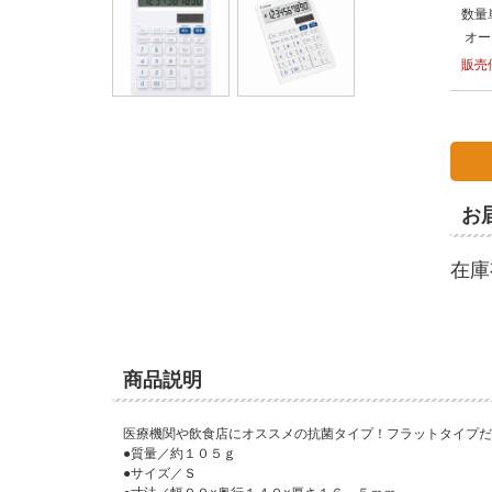
数量
オー
販売
お
在庫
商品説明
医療機関や飲食店にオススメの抗菌タイプ！フラットタイプだ
●質量／約１０５ｇ
●サイズ／Ｓ