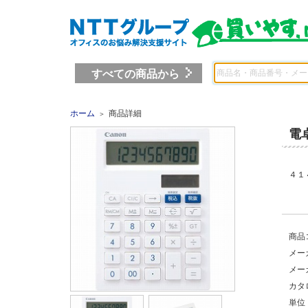
すべての商品から
ホーム
商品詳細
＞
電
４１
商品
メー
メー
カタ
単位