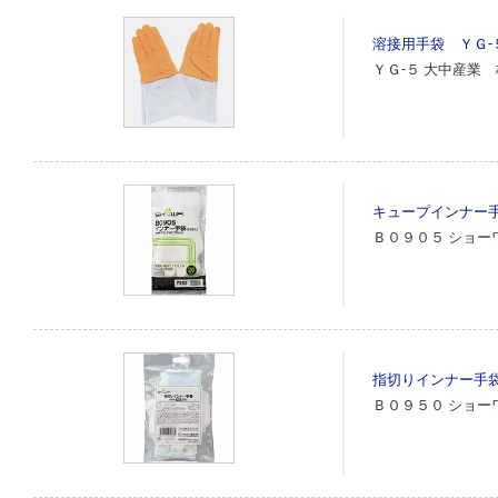
溶接用手袋 ＹＧ‐
ＹＧ‐５
大中産業 
キュープインナー
Ｂ０９０５
ショー
指切りインナー手
Ｂ０９５０
ショー