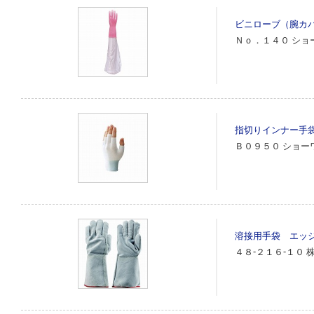
ビニローブ（腕カ
Ｎｏ．１４０
ショ
指切りインナー手
Ｂ０９５０
ショー
溶接用手袋 エッ
４８‐２１６‐１０