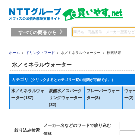
すべての商品から
ホーム
ドリンク・フード
水／ミネラルウォーター
検索結果
＞
＞
＞
水／ミネラルウォーター
カテゴリ
（クリックするとカテゴリ一覧の開閉が可能です。）
水／ミネラルウォ
炭酸水／スパーク
フレーバーウォー
ウォ
ーター(137)
リングウォーター
ター(8)
ー(2)
(32)
メーカー名などのワードで絞り込む
絞り込み検索
価格