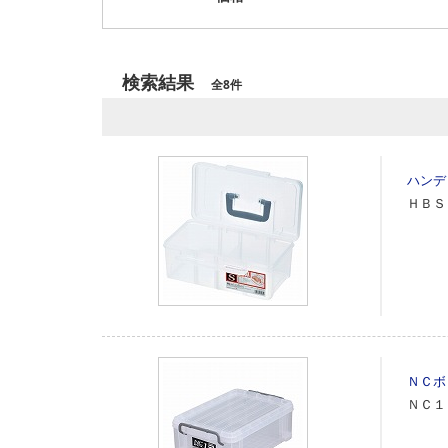
検索結果
全8件
ハンデ
ＨＢＳ
ＮＣボ
ＮＣ１