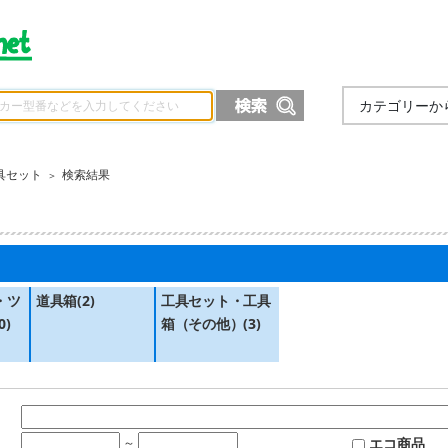
カテゴリーか
具セット
検索結果
＞
）
・ツ
道具箱(2)
工具セット・工具
)
箱（その他）(3)
エコ商品
～