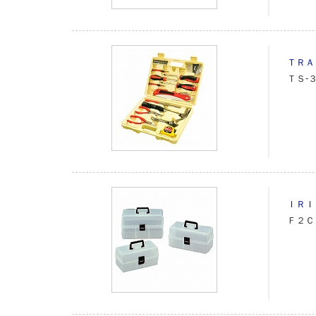
ＴＲＡ
ＴＳ‐
ＩＲＩ
Ｆ２Ｃ