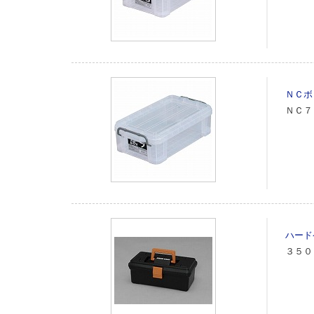
ＮＣボ
ＮＣ７
ハード
３５０