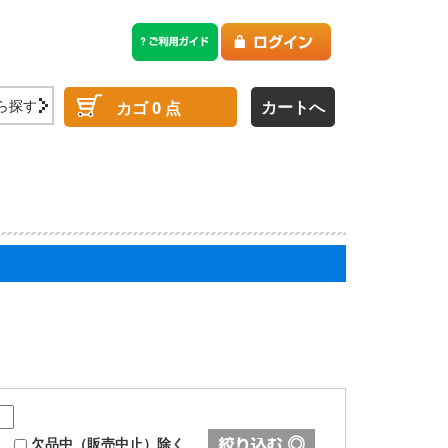
ら探す
カートへ
カゴ
0
点
欠品中（販売中止）除く