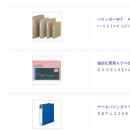
バインダーＭＰ 
ハ‐１１１×４
コク
連続伝票用カラー
ＥＸ‐Ｃ５１６Ｅ×
データバインダー
ＥＢＴ‐Ｌ２２０９