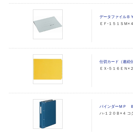
データファイルＢ
ＥＦ‐１５１ＳＭ×
仕切カード（連続
ＥＸ‐５１６ＥＮ×
バインダーＭＰ 
ハ‐１２０Ｂ×４
コ