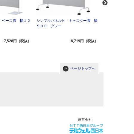
 ベース脚 幅１２
シンプルパネルＮ キャスター脚 幅
シンプルパネルＮ
９００ グレー
１２００ グレー
7,528円（税抜）
8,719円（税抜）
ページトップへ
運営会社