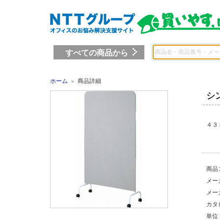
すべての商品から
ホーム
商品詳細
＞
シ
４３
商品
メー
メー
カタ
単位