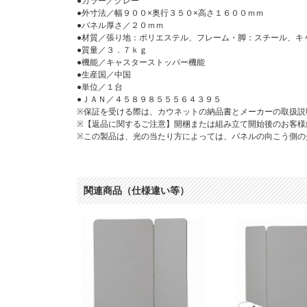
●カラー／グレー
●外寸法／幅９００×奥行３５０×高さ１６００ｍｍ
●パネル厚さ／２０ｍｍ
●材質／張り地：ポリエステル、フレーム・脚：スチール、キ
●質量／３．７ｋｇ
●機能／キャスターストッパー機能
●生産国／中国
●単位／１台
●ＪＡＮ／４５８９８５５５６４３９５
※保証を受ける際は、カウネットの納品書とメーカーの取扱説
※【返品に関するご注意】開梱または組み立て開始後のお客様
※この製品は、光の当たり方によっては、パネルの向こう側の
関連商品（仕様違い等）