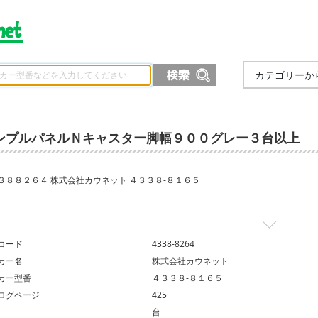
カテゴリーか
ンプルパネルＮキャスター脚幅９００グレー３台以上
３８８２６４ 株式会社カウネット ４３３８‐８１６５
コード
4338-8264
カー名
株式会社カウネット
カー型番
４３３８‐８１６５
ログページ
425
台