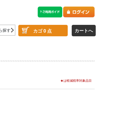
ら探す
カートへ
カゴ
0
点
★は軽減税率対象品目