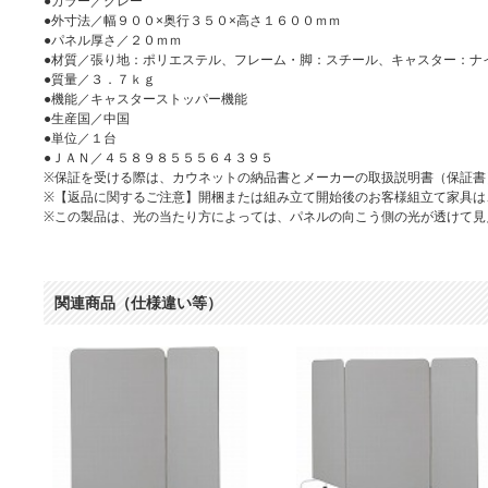
●カラー／グレー
●外寸法／幅９００×奥行３５０×高さ１６００ｍｍ
●パネル厚さ／２０ｍｍ
●材質／張り地：ポリエステル、フレーム・脚：スチール、キャスター：ナ
●質量／３．７ｋｇ
●機能／キャスターストッパー機能
●生産国／中国
●単位／１台
●ＪＡＮ／４５８９８５５５６４３９５
※保証を受ける際は、カウネットの納品書とメーカーの取扱説明書（保証書
※【返品に関するご注意】開梱または組み立て開始後のお客様組立て家具は
※この製品は、光の当たり方によっては、パネルの向こう側の光が透けて見
関連商品（仕様違い等）