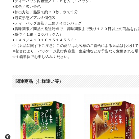
●ティーバッグ内容量／１．８ｇ入（１バッグ）
●水色／淡い茶色
●抽出方法／熱湯で約２０秒、水で３分
●包装形態／アルミ個包装
●ティーバッグ形状／三角ナイロンバッグ
●賞味期限／商品の発送時点で、賞味期限まで残り１２０日以上の商品をお
●単位／１箱（２０バッグ入）
●ＪＡＮ／４９０１０８５１４５５３１
※【返品に関するご注意】この商品はお客様のご都合による返品はお受けで
※都合により、パッケージ及び内容量、生産地などが予告なく変更される場
※１箱単位でお申し込みください。
関連商品（仕様違い等）