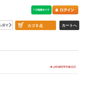
ら探す
カートへ
カゴ
0
点
★は軽減税率対象品目