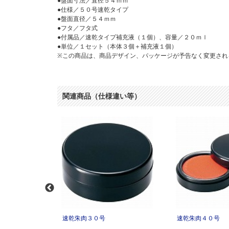
●盤面寸法／直径５４ｍｍ
●仕様／５０号速乾タイプ
●盤面直径／５４ｍｍ
●フタ／フタ式
●付属品／速乾タイプ補充液（１個）、容量／２０ｍｌ
●単位／１セット（本体３個＋補充液１個）
※この商品は、商品デザイン、パッケージが予告なく変更され
関連商品（仕様違い等）
３個補充液付
速乾朱肉３０号
速乾朱肉４０号