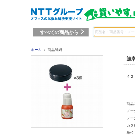
すべての商品から
ホーム
商品詳細
＞
速
４２
商品
メー
メー
カタ
単位