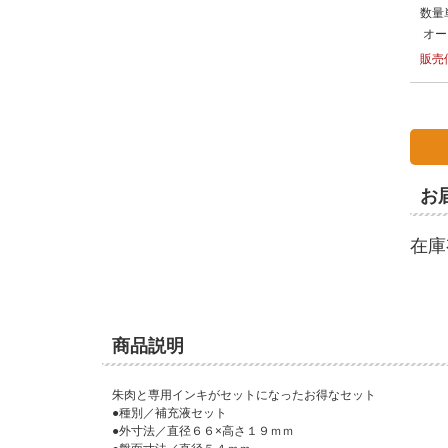
数量
オー
販売
お
在庫
商品説明
朱肉と専用インキがセットになったお得なセット
●種別／補充液セット
●外寸法／直径６６×高さ１９ｍｍ