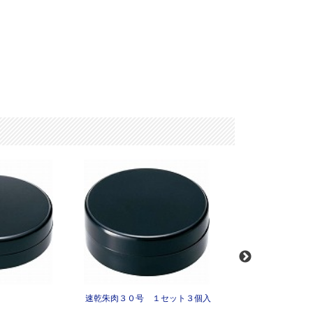
速乾朱肉３０号 １セット３個入
速乾朱肉４０号 