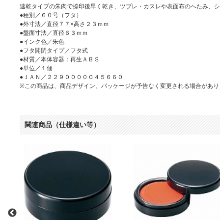
速乾タイプの朱肉で捺印後早く乾き、ツブレ・カスレや表面布のへたみ、シ
●種別／６０号（フタ）
●外寸法／直径７７×高さ２３ｍｍ
●盤面寸法／直径６３ｍｍ
●インク色／朱色
●フタ開閉タイプ／フタ式
●材質／本体容器：再生ＡＢＳ
●単位／１個
●ＪＡＮ／２２９０００００４５６６０
※この商品は、商品デザイン、パッケージが予告なく変更される場合があり
関連商品（仕様違い等）