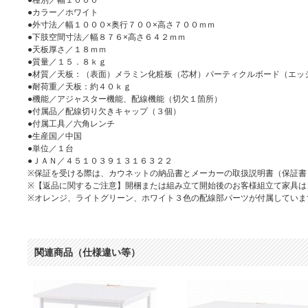
●カラー／ホワイト
●外寸法／幅１０００×奥行７００×高さ７００ｍｍ
●下肢空間寸法／幅８７６×高さ６４２ｍｍ
●天板厚さ／１８ｍｍ
●質量／１５．８ｋｇ
●材質／天板：（表面）メラミン化粧板（芯材）パーティクルボード（エッ
●耐荷重／天板：約４０ｋｇ
●機能／アジャスター機能、配線機能（切欠１箇所）
●付属品／配線切り欠きキャップ（３個）
●付属工具／六角レンチ
●生産国／中国
●単位／１台
●ＪＡＮ／４５１０３９１３１６３２２
※保証を受ける際は、カウネットの納品書とメーカーの取扱説明書（保証書
※【返品に関するご注意】開梱または組み立て開始後のお客様組立て家具は
※オレンジ、ライトグリーン、ホワイト３色の配線部パーツが付属していま
関連商品（仕様違い等）