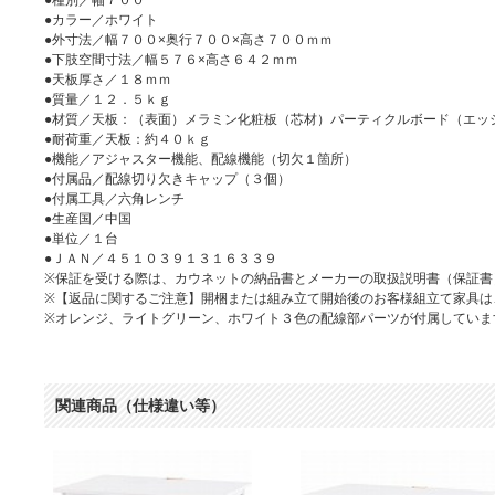
●カラー／ホワイト
●外寸法／幅７００×奥行７００×高さ７００ｍｍ
●下肢空間寸法／幅５７６×高さ６４２ｍｍ
●天板厚さ／１８ｍｍ
●質量／１２．５ｋｇ
●材質／天板：（表面）メラミン化粧板（芯材）パーティクルボード（エッ
●耐荷重／天板：約４０ｋｇ
●機能／アジャスター機能、配線機能（切欠１箇所）
●付属品／配線切り欠きキャップ（３個）
●付属工具／六角レンチ
●生産国／中国
●単位／１台
●ＪＡＮ／４５１０３９１３１６３３９
※保証を受ける際は、カウネットの納品書とメーカーの取扱説明書（保証書
※【返品に関するご注意】開梱または組み立て開始後のお客様組立て家具は
※オレンジ、ライトグリーン、ホワイト３色の配線部パーツが付属していま
関連商品（仕様違い等）