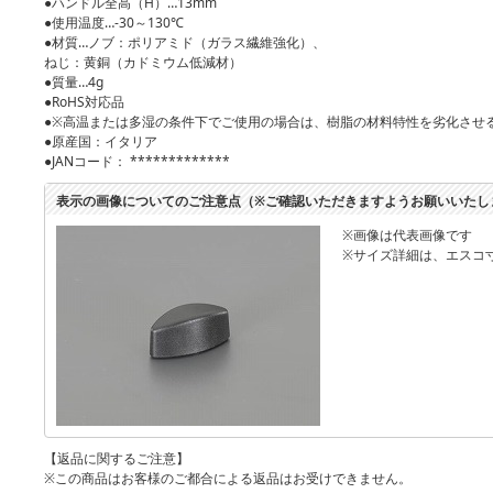
●ハンドル全高（H）…13mm
●使用温度…-30～130℃
●材質…ノブ：ポリアミド（ガラス繊維強化）、
ねじ：黄銅（カドミウム低減材）
●質量…4g
●RoHS対応品
●※高温または多湿の条件下でご使用の場合は、樹脂の材料特性を劣化させ
●原産国：イタリア
●JANコード： *************
表示の画像についてのご注意点（※ご確認いただきますようお願いいたし
※画像は代表画像です
※サイズ詳細は、エスコ
【返品に関するご注意】
※この商品はお客様のご都合による返品はお受けできません。