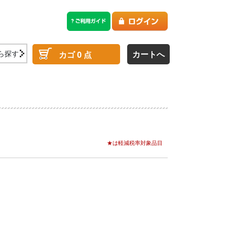
ら探す
カートへ
カゴ
0
点
★は軽減税率対象品目