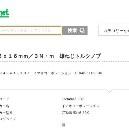
カテゴリーか
５ｘ１６ｍｍ／３Ｎ・ｍ 雄ねじトルクノブ
９４８ＡＡ－１０７ イマオコーポレーション CTK48-5X16-3BK
コード
EA948AA-107
カー名
イマオコーポレーション
カー型番
CTK48‐5X16‐3BK
ログページ
個