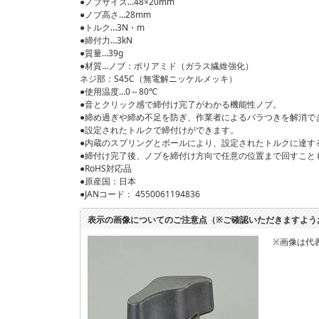
●ノブサイズ…48×20mm
●ノブ高さ…28mm
●トルク…3N・m
●締付力…3kN
●質量…39g
●材質…ノブ：ポリアミド（ガラス繊維強化）
ネジ部：S45C（無電解ニッケルメッキ）
●使用温度…0～80℃
●音とクリック感で締付け完了がわかる機能性ノブ。
●締め過ぎや締め不足を防ぎ、作業者によるバラつきを解消で
●設定されたトルクで締付けができます。
●内蔵のスプリングとボールにより、設定されたトルクに達す
●締付け完了後、ノブを締付け方向で任意の位置まで回すこと
●RoHS対応品
●原産国：日本
●JANコード： 4550061194836
表示の画像についてのご注意点（※ご確認いただきますよう
※画像は代