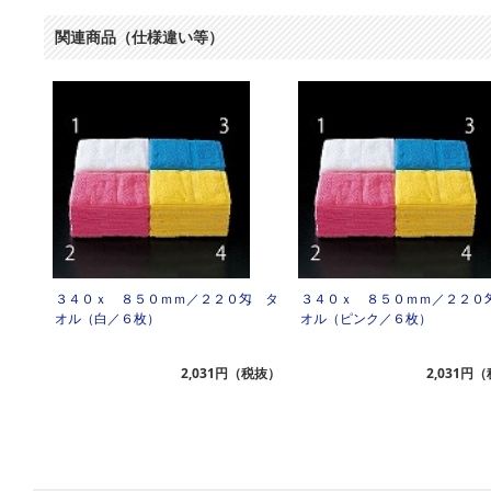
関連商品（仕様違い等）
３４０ｘ ８５０ｍｍ／２２０匁 タ
３４０ｘ ８５０ｍｍ／２２０
オル（白／６枚）
オル（ピンク／６枚）
2,031円（税抜）
2,031円