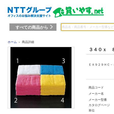
すべての商品から
ホーム
商品詳細
＞
３４０ｘ 
ＥＡ９２９ＨＣ－４
商品コード
メーカー名
メーカー型番
カタログページ
単位