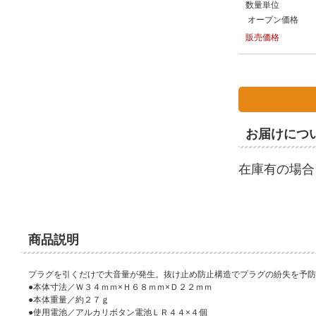
数量単位
オープン価格
販売価格
お届けにつ
在庫有の場合
商品説明
プラグを引くだけで大音量が発生。抜け止め防止構造でプラグの紛失を予防
●本体寸法／Ｗ３４ｍｍ×Ｈ６８ｍｍ×Ｄ２２ｍｍ
●本体重量／約２７ｇ
●使用電池／アルカリボタン電池ＬＲ４４×４個