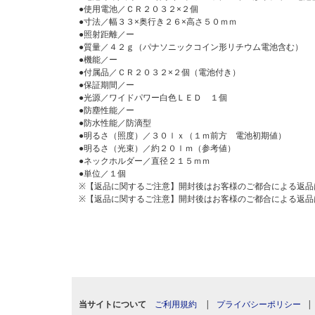
●使用電池／ＣＲ２０３２×２個
●寸法／幅３３×奥行き２６×高さ５０ｍｍ
●照射距離／ー
●質量／４２ｇ（パナソニックコイン形リチウム電池含む）
●機能／ー
●付属品／ＣＲ２０３２×２個（電池付き）
●保証期間／ー
●光源／ワイドパワー白色ＬＥＤ １個
●防塵性能／ー
●防水性能／防滴型
●明るさ（照度）／３０ｌｘ（１ｍ前方 電池初期値）
●明るさ（光束）／約２０ｌｍ（参考値）
●ネックホルダー／直径２１５ｍｍ
●単位／１個
※【返品に関するご注意】開封後はお客様のご都合による返品
※【返品に関するご注意】開封後はお客様のご都合による返品
当サイトについて
ご利用規約
|
プライバシーポリシー