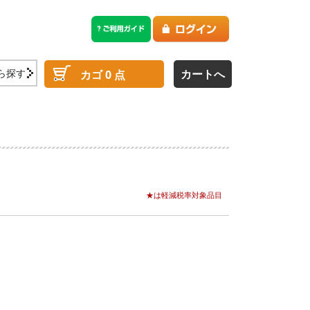
ら探す
カートへ
カゴ
0
点
★は軽減税率対象品目