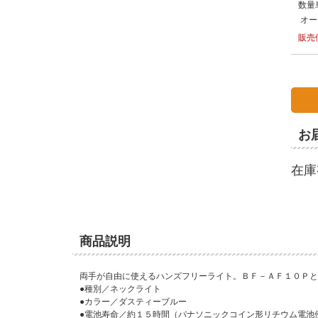
数量
オー
販売
お
在庫
商品説明
両手が自由に使えるハンズフリーライト。ＢＦ－ＡＦ１０Ｐと
●種別／ネックライト
●カラー／ダスティーブルー
●電池寿命／約１５時間（パナソニックコイン形リチウム電池