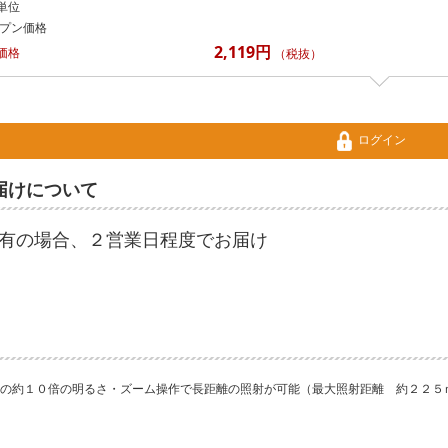
単位
プン価格
2,119円
価格
（税抜）
ログイン
届けについて
有の場合、２営業日程度でお届け
の約１０倍の明るさ・ズーム操作で長距離の照射が可能（最大照射距離 約２２５