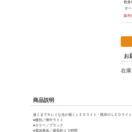
数量
オー
販売
お
在庫
商品説明
遠くまでキレイな光が届くＬＥＤライト・既存のＬＥＤライト
●種別／懐中ライト
●カラー／ブラック
●電池寿命／最長約１３時間