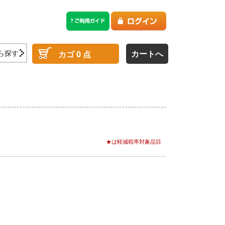
ら探す
カートへ
カゴ
0
点
★は軽減税率対象品目