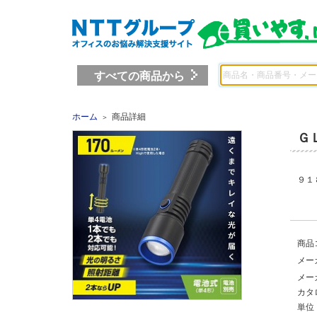
すべての商品から
ホーム
商品詳細
＞
Ｇ
９１
商品
メー
メー
カタ
単位