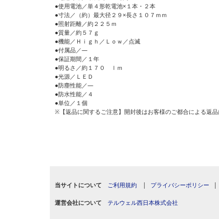
●使用電池／単４形乾電池×１本・２本
●寸法／（約）最大径２９×長さ１０７ｍｍ
●照射距離／約２２５ｍ
●質量／約５７ｇ
●機能／Ｈｉｇｈ／Ｌｏｗ／点滅
●付属品／―
●保証期間／１年
●明るさ／約１７０ ｌｍ
●光源／ＬＥＤ
●防塵性能／―
●防水性能／４
●単位／１個
※【返品に関するご注意】開封後はお客様のご都合による返品
当サイトについて
ご利用規約
|
プライバシーポリシー
運営会社について
テルウェル西日本株式会社