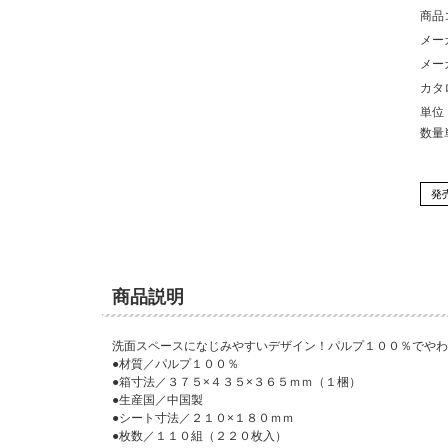
商品
メー
メー
カタ
単位
数量
発
商品説明
洗面スペースになじみやすいデザイン！パルプ１００％でやわ
●材質／パルプ１００％
●箱寸法／３７５×４３５×３６５ｍｍ（１梱）
●生産国／中国製
●シート寸法／２１０×１８０ｍｍ
●枚数／１１０組（２２０枚入）