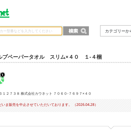
カテゴリーか
ルプペーパータオル スリム×４０ １‐４梱
６１２７３８ 株式会社カウネット ７０６０‐７６９７×４０
だいま販売を中止させていただいております。 （2026.04.28）