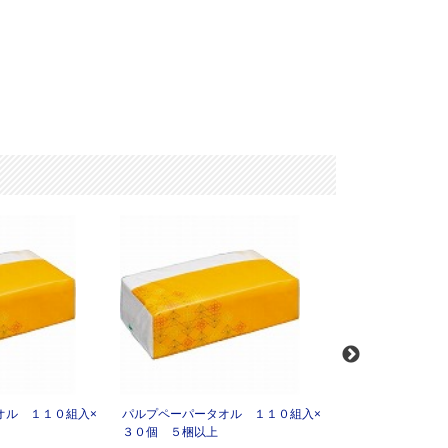
オル １１０組入×
パルプペーパータオル １１０組入×
パルプペーパータ
３０個 ５梱以上