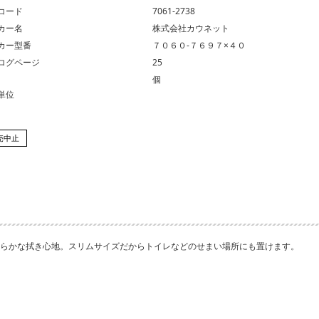
コード
7061-2738
カー名
株式会社カウネット
カー型番
７０６０‐７６９７×４０
ログページ
25
個
単位
売中止
らかな拭き心地。スリムサイズだからトイレなどのせまい場所にも置けます。