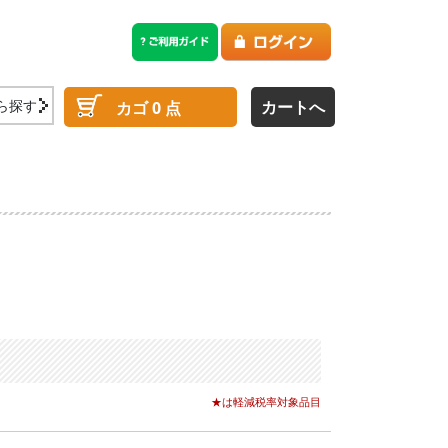
ら探す
カートへ
カゴ
0
点
★は軽減税率対象品目