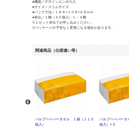
●機能／デザインエンボス入
●サイズ／スリムサイズ
●パック寸法／１８６×１０８×６８ｍｍ
●単位／１梱（４０個入）１－４梱
※１セット単位でお申し込みください。
※パッケージが予告なく変更になる場合があります。
関連商品（仕様違い等）
オル スリム×４
パルプペーパータオル １個（１１０
パルプペーパータ
組入）
組入）×３