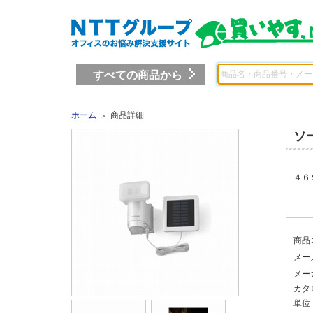
すべての商品から
ホーム
商品詳細
＞
ソ
４６
商品
メー
メー
カタ
単位