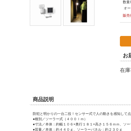
数量
オー
販売
お
在庫
商品説明
防犯と明かりの一台二役！センサー式で人の動きを感知して点
●種別／ソーラー式（４００ｌｍ）
●寸法／本体：約幅１０６×奥行１８１×高さ１５６ｍｍ、ソー
●質量／本体：約４４０ｇ、ソーラーパネル：約２３０ｇ