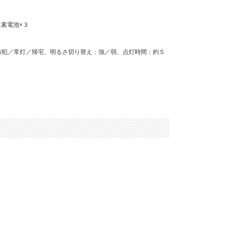
素電池×３
防犯／常灯／帰宅、明るさ切り替え：強／弱、点灯時間：約５