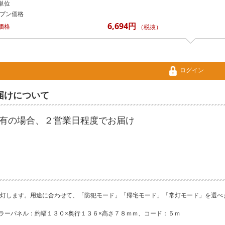
単位
プン価格
6,694円
価格
（税抜）
ログイン
届けについて
有の場合、２営業日程度でお届け
灯します。用途に合わせて、「防犯モード」「帰宅モード」「常灯モード」を選べ
ラーパネル：約幅１３０×奥行１３６×高さ７８ｍｍ、コード：５ｍ