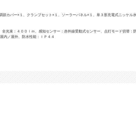
調節カバー×１、クランプセット×１、ソーラーパネル×１、単３形充電式ニッケル水
、全光束：４００ｌｍ、感知センサー：赤外線受動式センサー、点灯モード切替：
屋内／屋外、防水性能：ＩＰ４４