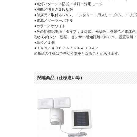
●点灯パターン／防犯・常灯・帰宅モード
●機能／明るさ２段切替
●付属品／取付ネジ×６、コンクリート用スリーブ×６、エリア
●電源／ソーラーパネル
●カラー／ホワイト
●その他特記事項／タイプ：１灯式、光源色：昼光色／電球色
秒から約５分・連続、センサー感知距離：約８ｍ、設置場所：
●単位／１個
●ＪＡＮ／４９６７５７６４４００４２
※商品の仕様は予告なく変更となることがあります。
関連商品（仕様違い等）