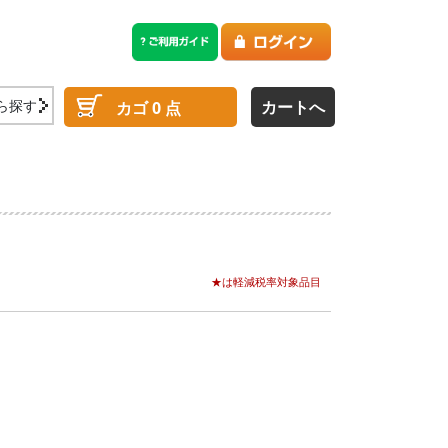
ら探す
カートへ
カゴ
0
点
★は軽減税率対象品目