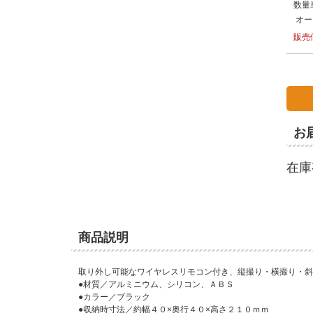
数量
オー
販売
お
在庫
商品説明
取り外し可能なワイヤレスリモコン付き、縦撮り・横撮り・斜
●材質／アルミニウム、シリコン、ＡＢＳ
●カラー／ブラック
●収納時寸法／約幅４０×奥行４０×高さ２１０ｍｍ