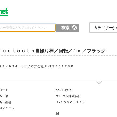
カテゴリーか
ｌｕｅｔｏｏｔｈ自撮り棒／回転／１ｍ／ブラック
９１４９３４ エレコム株式会社 Ｐ‐ＳＳＢ０１ＲＢＫ
コード
4691-4934
カー名
エレコム株式会社
カー型番
Ｐ‐ＳＳＢ０１ＲＢＫ
ログページ
個