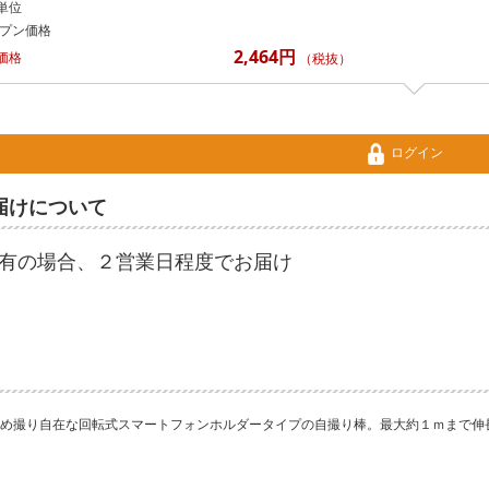
単位
プン価格
2,464円
価格
（税抜）
ログイン
届けについて
有の場合、２営業日程度でお届け
め撮り自在な回転式スマートフォンホルダータイプの自撮り棒。最大約１ｍまで伸