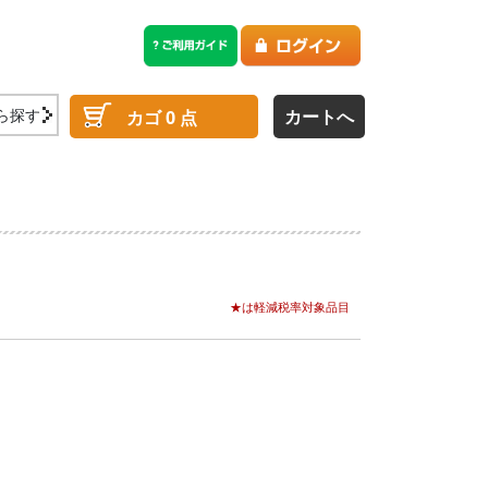
ら探す
カートへ
カゴ
0
点
★は軽減税率対象品目