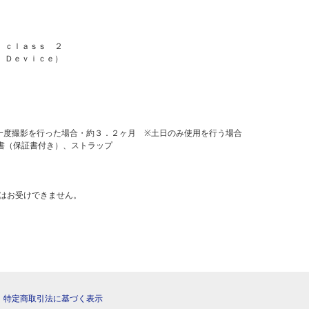
 ｃｌａｓｓ ２
 Ｄｅｖｉｃｅ）
一度撮影を行った場合・約３．２ヶ月 ※土日のみ使用を行う場合
書（保証書付き）、ストラップ
はお受けできません。
|
特定商取引法に基づく表示