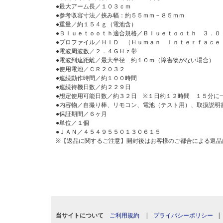
●最大アーム長／１０３ｃｍ
●参考収容寸法／挟み幅：約５５ｍｍ－８５ｍｍ
●重量／約１５４ｇ（電池含）
●Ｂｌｕｅｔｏｏｔｈ適合規格／Ｂｌｕｅｔｏｏｔｈ ３．０
●プロファイル／ＨＩＤ （Ｈｕｍａｎ Ｉｎｔｅｒｆａｃｅ
●電波周波数／２．４ＧＨｚ帯
●電波到達距離／最大半径 約１０ｍ（障害物がない場合）
●使用電池／ＣＲ２０３２
●連続動作時間／約１００時間
●連続待機日数／約２２９日
●想定使用可能日数／約３２日 ※１日約１２時間 １５分に
●内容物／自撮り棒、リモコン、電池（テスト用）、取扱説明
●保証期間／６ヶ月
●単位／１個
●ＪＡＮ／４５４９５５０１３０６１５
※【返品に関するご注意】開封後はお客様のご都合による返品
当サイトについて
ご利用規約
|
プライバシーポリシー