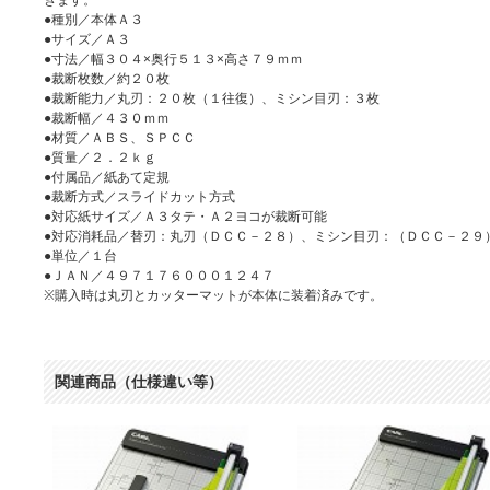
●種別／本体Ａ３
●サイズ／Ａ３
●寸法／幅３０４×奥行５１３×高さ７９ｍｍ
●裁断枚数／約２０枚
●裁断能力／丸刃：２０枚（１往復）、ミシン目刃：３枚
●裁断幅／４３０ｍｍ
●材質／ＡＢＳ、ＳＰＣＣ
●質量／２．２ｋｇ
●付属品／紙あて定規
●裁断方式／スライドカット方式
●対応紙サイズ／Ａ３タテ・Ａ２ヨコが裁断可能
●対応消耗品／替刃：丸刃（ＤＣＣ－２８）、ミシン目刃：（ＤＣＣ－２９
●単位／１台
●ＪＡＮ／４９７１７６０００１２４７
※購入時は丸刃とカッターマットが本体に装着済みです。
関連商品（仕様違い等）