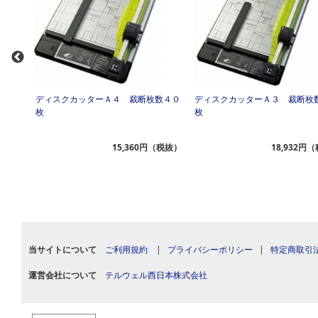
枚数１
ディスクカッターＡ４ 裁断枚数４０
ディスクカッターＡ３ 裁断枚
枚
枚
（税抜）
15,360円（税抜）
18,932円
当サイトについて
ご利用規約
|
プライバシーポリシー
|
特定商取引
運営会社について
テルウェル西日本株式会社