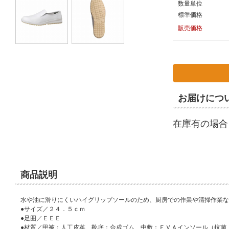
数量単位
標準価格
販売価格
お届けにつ
在庫有の場合
商品説明
水や油に滑りにくいハイグリップソールのため、厨房での作業や清掃作業な
●サイズ／２４．５ｃｍ
●足囲／ＥＥＥ
●材質／甲被：人工皮革、靴底：合成ゴム、中敷：ＥＶＡインソール（抗菌