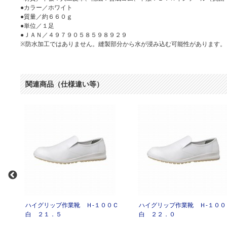
●カラー／ホワイト
●質量／約６６０ｇ
●単位／１足
●ＪＡＮ／４９７９０５８５９８９２９
※防水加工ではありません。縫製部分から水が浸み込む可能性があります。
関連商品（仕様違い等）
０Ｃ
ハイグリップ作業靴 Ｈ‐１００Ｃ
ハイグリップ作業靴 Ｈ‐１０
白 ２１．５
白 ２２．０