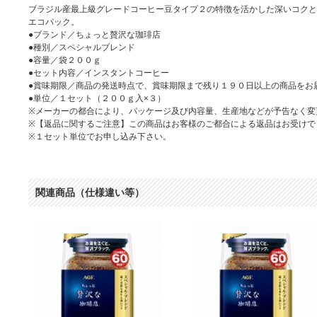
ブラジル産最上級グレードコーヒー豆タイプ２の特徴を活かした深いコクと
エコパック。
●ブランド／ちょっと贅沢な珈琲店
●種別／スペシャルブレンド
●容量／袋２００ｇ
●セット内容／インスタントコーヒー
●賞味期限／商品の発送時点で、賞味期限まで残り１９０日以上の商品をお
●単位／１セット（２００ｇ入×３）
※メーカーの都合により、パッケージ及び内容量、生産地などが予告なく変
※【返品に関するご注意】この商品はお客様のご都合による返品はお受けで
※１セット単位でお申し込み下さい。
関連商品（仕様違い等）