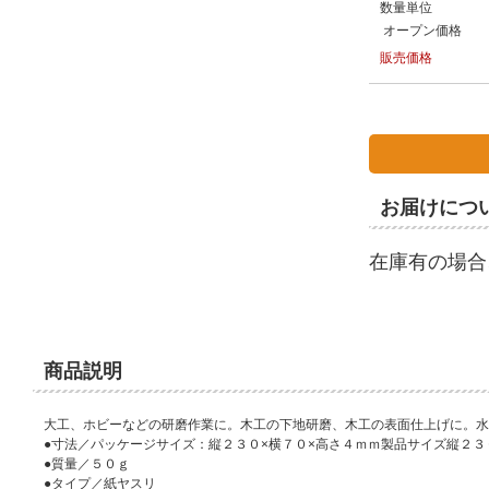
数量単位
オープン価格
販売価格
お届けにつ
在庫有の場合
商品説明
大工、ホビーなどの研磨作業に。木工の下地研磨、木工の表面仕上げに。水
●寸法／パッケージサイズ：縦２３０×横７０×高さ４ｍｍ製品サイズ縦２３
●質量／５０ｇ
●タイプ／紙ヤスリ