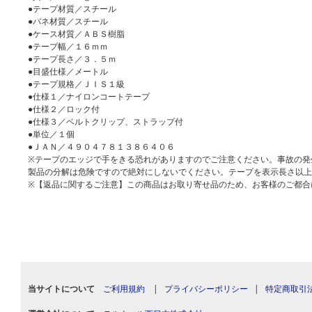
●テープ材質／スチール
●バネ材質／スチール
●ケース材質／ＡＢＳ樹脂
●テープ幅／１６ｍｍ
●テープ長さ／３．５ｍ
●目盛仕様／メートル
●テープ規格／ＪＩＳ１級
●仕様１／ナイロンコートテープ
●仕様２／ロック付
●仕様３／ベルトクリップ、ストラップ付
●単位／１個
●ＪＡＮ／４９０４７８１３８６４０６
※テープのエッジで手をきる恐れがありますのでご注意ください。事故の発
製品の分解は危険ですので絶対にしないでください。テープを表示長さ以上
※【返品に関するご注意】この商品はお取り寄せ品のため、お客様のご都合
当サイトについて
ご利用規約
|
プライバシーポリシー
|
特定商取引