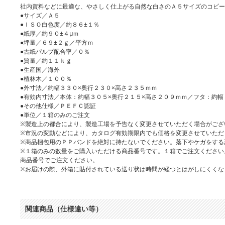
社内資料などに最適な、やさしく仕上がる自然な白さのＡ５サイズのコピー
●サイズ／Ａ５
●ＩＳＯ白色度／約８６±１％
●紙厚／約９０±４μｍ
●坪量／６９±２ｇ／平方ｍ
●古紙パルプ配合率／０％
●質量／約１１ｋｇ
●生産国／海外
●植林木／１００％
●外寸法／約幅３３０×奥行２３０×高さ２３５ｍｍ
●有効内寸法／本体：約幅３０５×奥行２１５×高さ２０９ｍｍ／フタ：約幅
●その他仕様／ＰＥＦＣ認証
●単位／１箱のみのご注文
※製造上の都合により、製造工場を予告なく変更させていただく場合がござ
※市況の変動などにより、カタログ有効期限内でも価格を変更させていただ
※商品梱包用のＰＰバンドを絶対に持たないでください。落下やケガをする
※１箱のみの数量をご購入いただける商品番号です。１箱でご注文ください
商品番号でご注文ください。
※お届けの際、外箱に貼付されている送り状は時間が経つとはがしにくくな
関連商品（仕様違い等）