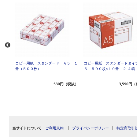
プ Ａ
コピー用紙 スタンダード Ａ５ １
コピー用紙 スタンダードタイ
冊（５００枚）
５ ５００枚×１０冊 ２‐４箱
（税抜）
530円（税抜）
3,590円
当サイトについて
ご利用規約
|
プライバシーポリシー
|
特定商取引