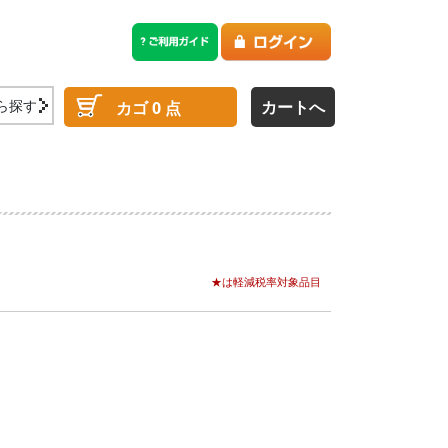
ら探す
カートへ
カゴ
0
点
★は軽減税率対象品目