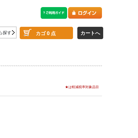
ら探す
カートへ
カゴ
0
点
★は軽減税率対象品目