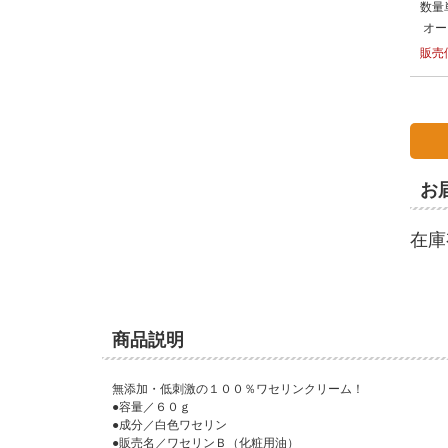
数量
オー
販売
お
在庫
商品説明
無添加・低刺激の１００％ワセリンクリーム！
●容量／６０ｇ
●成分／白色ワセリン
●販売名／ワセリンＢ（化粧用油）