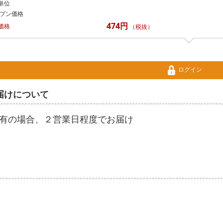
単位
プン価格
474円
価格
（税抜）
ログイン
届けについて
有の場合、２営業日程度でお届け