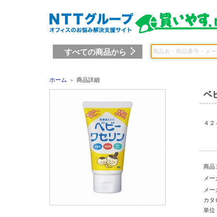
すべての商品から
ホーム
商品詳細
＞
ベ
４２
商品
メー
メー
カタ
単位