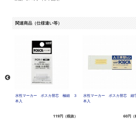
関連商品（仕様違い等）
字 ３
水性マーカー ポスカ替芯 極細 ３
水性マーカー ポスカ替芯 細
本入
本入
（税抜）
119円（税抜）
60円