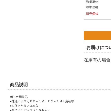
数量単位
標準価格
販売価格
お届けにつ
在庫有の場合
商品説明
ポスカ用替芯
●仕様／ポスカＰＣ－１Ｍ、ＰＣ－１ＭＬ用替芯
●１個あたり／３本入
●単位／１パック（１０個入）