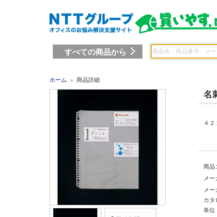
すべての商品から
ホーム
商品詳細
＞
名
４２
商品
メー
メー
カタ
単位