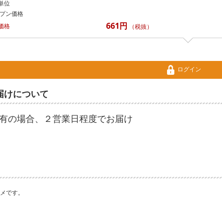
単位
プン価格
661円
価格
（税抜）
ログイン
届けについて
有の場合、２営業日程度でお届け
メです。