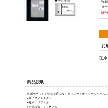
数量
オー
販売
お
在庫
商品説明
名刺ポケットを価格で選ぶならカウネットオリジナルがオスス
●サイズ／Ａ４タテ
●種別／リフィル
●台紙枚数／２０枚入り