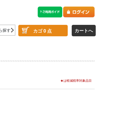
ら探す
カートへ
カゴ
0
点
★は軽減税率対象品目