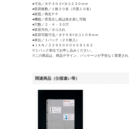
●寸法／タテ３０２×ヨコ２３０ｍｍ
●収容枚数／１枚２０名（片面１０名）
●材質／再生ＰＰ
●機能／背見出し紙は抜き差し可能
●穴数／２・４・３０穴
●収容方向／ヨコ入れ
●収容可能寸法／タテ５８×ヨコ１０８ｍｍ
●単位／１パック（２０枚入）
●ＪＡＮ／２２９０００００５９１６２
※１パック単位でお申し込みください。
※この商品は、商品デザイン、パッケージが予告なく変更され
関連商品（仕様違い等）