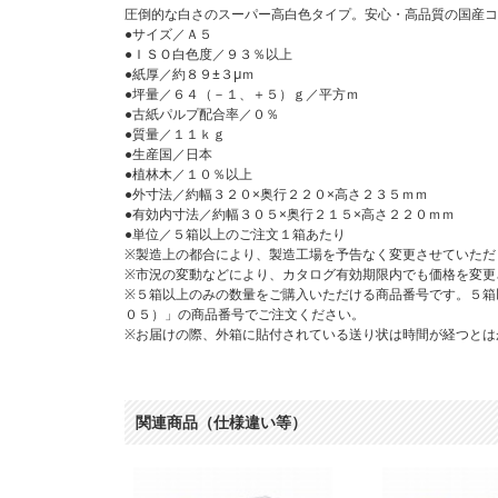
圧倒的な白さのスーパー高白色タイプ。安心・高品質の国産コ
●サイズ／Ａ５
●ＩＳＯ白色度／９３％以上
●紙厚／約８９±３μｍ
●坪量／６４（－１、＋５）ｇ／平方ｍ
●古紙パルプ配合率／０％
●質量／１１ｋｇ
●生産国／日本
●植林木／１０％以上
●外寸法／約幅３２０×奥行２２０×高さ２３５ｍｍ
●有効内寸法／約幅３０５×奥行２１５×高さ２２０ｍｍ
●単位／５箱以上のご注文１箱あたり
※製造上の都合により、製造工場を予告なく変更させていただ
※市況の変動などにより、カタログ有効期限内でも価格を変更
※５箱以上のみの数量をご購入いただける商品番号です。５箱
０５）」の商品番号でご注文ください。
※お届けの際、外箱に貼付されている送り状は時間が経つとは
関連商品（仕様違い等）