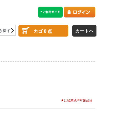
ら探す
カートへ
カゴ
0
点
★は軽減税率対象品目