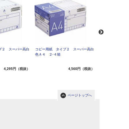
プ２ スーパー高白
コピー用紙 タイプ２ スーパー高白
コピー用紙 タイ
色Ａ４ ２‐４箱
色Ａ４ ５箱以上
4,295円（税抜）
4,560円（税抜）
ページトップへ