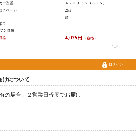
カー型番
４２０９‐６２３８（５）
ログページ
293
箱
単位
プン価格
4,025円
価格
（税抜）
ログイン
届けについて
有の場合、２営業日程度でお届け