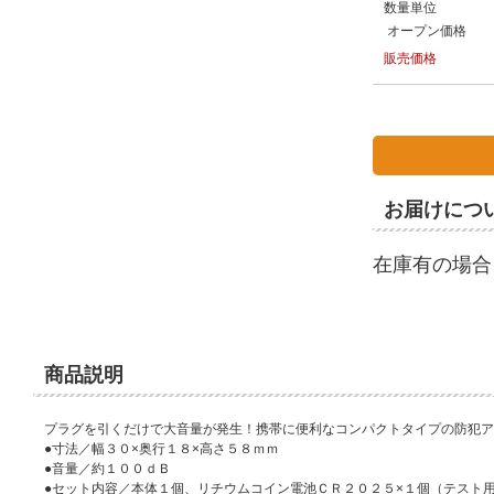
数量単位
オープン価格
販売価格
お届けにつ
在庫有の場合
商品説明
プラグを引くだけで大音量が発生！携帯に便利なコンパクトタイプの防犯ア
●寸法／幅３０×奥行１８×高さ５８ｍｍ
●音量／約１００ｄＢ
●セット内容／本体１個、リチウムコイン電池ＣＲ２０２５×１個（テスト