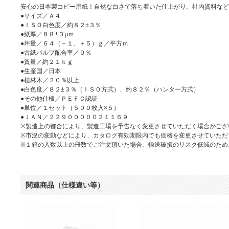
安心の日本製コピー用紙！自然な白さで落ち着いた仕上がり。社内資料など
●サイズ／Ａ４
●ＩＳＯ白色度／約８２±３％
●紙厚／８８±３μｍ
●坪量／６４（－１、＋５）ｇ／平方ｍ
●古紙パルプ配合率／０％
●質量／約２１ｋｇ
●生産国／日本
●植林木／２０％以上
●白色度／８２±３％（ＩＳＯ方式）、約８２％（ハンター方式）
●その他仕様／ＰＥＦＣ認証
●単位／１セット（５００枚入×５）
●ＪＡＮ／２２９０００００２１１６９
※製造上の都合により、製造工場を予告なく変更させていただく場合がござ
※市況の変動などにより、カタログ有効期限内でも価格を変更させていただ
※１箱の入数以上の冊数でご注文頂いた場合、輸送破損のリスク低減のため
関連商品（仕様違い等）