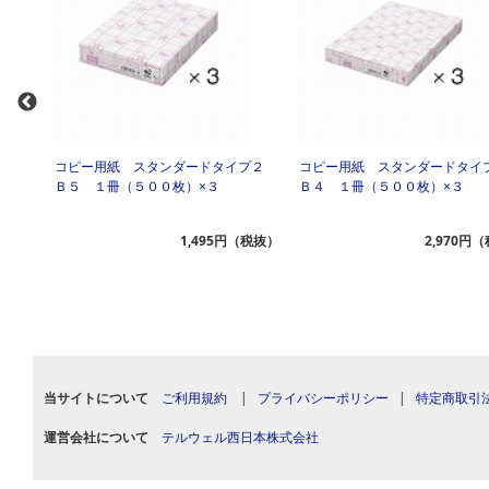
 Ａ
コピー用紙 スタンダードタイプ２
コピー用紙 スタンダードタ
Ｂ５ １冊（５００枚）×３
Ｂ４ １冊（５００枚）×３
（税抜）
1,495円（税抜）
2,970円
当サイトについて
ご利用規約
|
プライバシーポリシー
|
特定商取引
運営会社について
テルウェル西日本株式会社