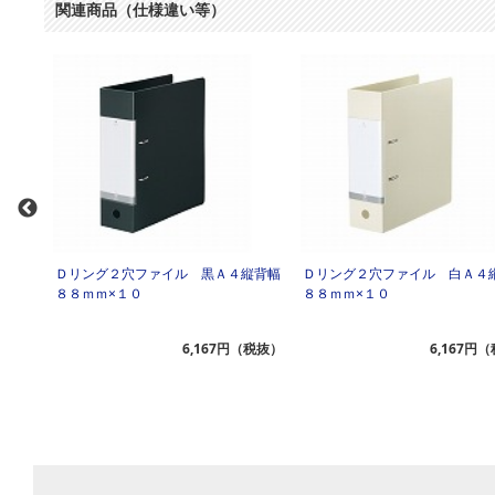
関連商品（仕様違い等）
縦背幅
Ｄリング２穴ファイル 黒Ａ４縦背幅
Ｄリング２穴ファイル 白Ａ４
８８ｍｍ×１０
８８ｍｍ×１０
（税抜）
6,167円（税抜）
6,167円