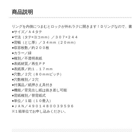
商品説明
リングを内側につまむとロックが外れラクに開きます！Ｄリングなので、書
●サイズ／Ａ４タテ
●寸法（タテ×ヨコｍｍ）／３０７×２４４
●背幅（とじ厚）／３４ｍｍ（２０ｍｍ）
●収容枚数／約２００枚
●カラー／緑
●種別／不透明表紙
●表紙材質／再生ＰＰ
●表紙厚／約１．１７ｍｍ
●穴数／２穴（８０ｍｍピッチ）
●穴数種別／２穴
●付属品／紙押さえ具付き
●機能／背見出し紙は抜き差し可能
●背紙種別／替背紙式
●単位／１箱（１０冊入）
●ＪＡＮ／４９０１４８００３９５９６
※１箱単位でお申し込みください。