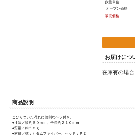
数量単位
オープン価格
販売価格
お届けにつ
在庫有の場合
商品説明
こびりついた汚れに便利なヘラ付き。
●寸法／幅約８０ｍｍ、全長約２１０ｍｍ
●質量／約５８ｇ
●材質／穂：ヒタムファイバー、ヘッド：ＰＥ