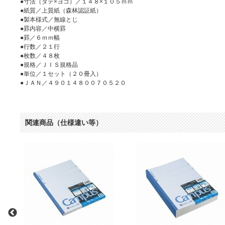
●寸法（タテ×ヨコ）／１４８×１０５ｍｍ
●紙質／上質紙（森林認証紙）
●製本様式／無線とじ
●罫内容／中横罫
●罫／６ｍｍ幅
●行数／２１行
●枚数／４８枚
●規格／ＪＩＳ規格品
●単位／１セット（２０冊入）
●ＪＡＮ／４９０１４８００７０５２０
関連商品（仕様違い等）