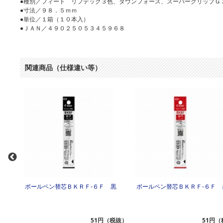
●種別／フィード リフテック３色、ダウンフォース、スーパーグリップＧ
●寸法／９８．５ｍｍ
●単位／１箱（１０本入）
●ＪＡＮ／４９０２５０５３４５９６８
関連商品（仕様違い等）
 青
ボールペン替芯ＢＫＲＦ‐６Ｆ 黒
ボールペン替芯ＢＫＲＦ‐６Ｆ 
（税抜）
51円（税抜）
51円