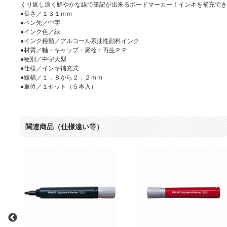
くり返し濃く鮮やかな線で筆記が出来るボードマーカー！インキを補充でき
●長さ／１３１ｍｍ
●ペン先／中字
●インク色／緑
●インク種類／アルコール系油性顔料インク
●材質／軸・キャップ・尾栓：再生ＰＰ
●種別／中字大型
●仕様／インキ補充式
●線幅／１．８から２．２ｍｍ
●単位／１セット（５本入）
関連商品（仕様違い等）