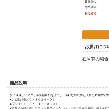
数量単位
標準価格
販売価格
お届けにつ
在庫有の場合
商品説明
肌にやさしいアクリル系粘着剤を使用し、良好な通気性と優れた粘着性です
●ナビ助品番／０－８０２４－０３
●松吉コード／０７－４７７０－０１
●材質／基材／ポリエチレン系フィルム、パッド部／血液固着防止用ナイロ