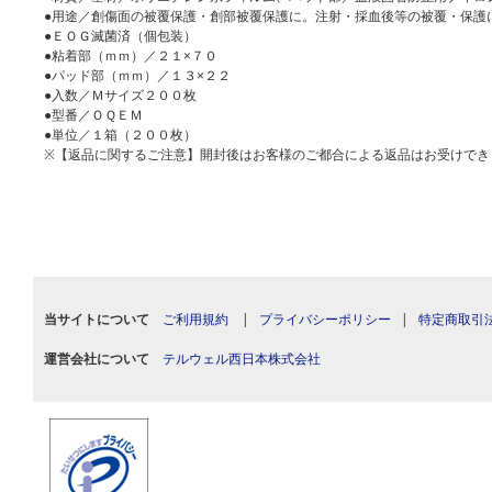
●用途／創傷面の被覆保護・創部被覆保護に。注射・採血後等の被覆・保護
●ＥＯＧ滅菌済（個包装）
●粘着部（ｍｍ）／２１×７０
●パッド部（ｍｍ）／１３×２２
●入数／Ｍサイズ２００枚
●型番／ＯＱＥＭ
●単位／１箱（２００枚）
※【返品に関するご注意】開封後はお客様のご都合による返品はお受けでき
当サイトについて
ご利用規約
|
プライバシーポリシー
|
特定商取引
運営会社について
テルウェル西日本株式会社