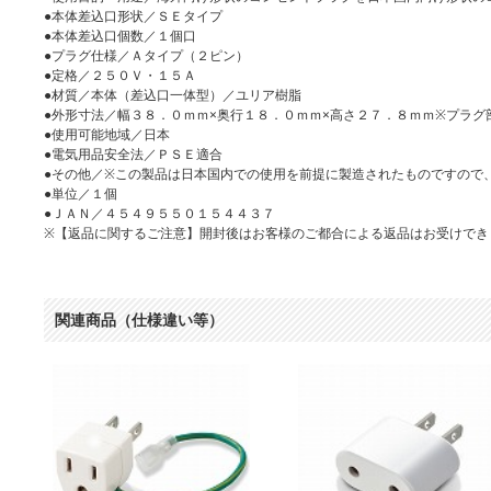
●本体差込口形状／ＳＥタイプ
●本体差込口個数／１個口
●プラグ仕様／Ａタイプ（２ピン）
●定格／２５０Ｖ・１５Ａ
●材質／本体（差込口一体型）／ユリア樹脂
●外形寸法／幅３８．０ｍｍ×奥行１８．０ｍｍ×高さ２７．８ｍｍ※プラグ
●使用可能地域／日本
●電気用品安全法／ＰＳＥ適合
●その他／※この製品は日本国内での使用を前提に製造されたものですので
●単位／１個
●ＪＡＮ／４５４９５５０１５４４３７
※【返品に関するご注意】開封後はお客様のご都合による返品はお受けでき
関連商品（仕様違い等）