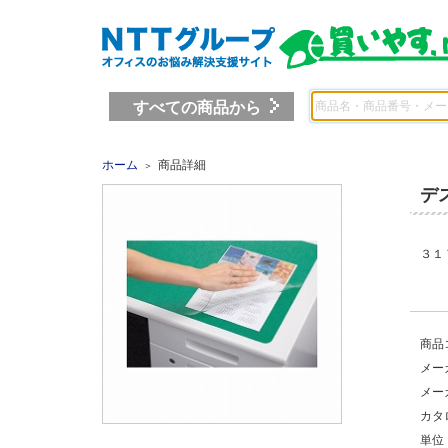
すべての商品から
ホーム
商品詳細
＞
デ
３１
商品
メー
メー
カタ
単位