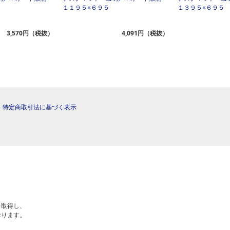
１１９５×６９５
１３９５×６９５
3,570円（税抜）
4,091円（税抜）
|
特定商取引法に基づく表示
を取得し、
おります。