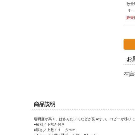
数量
オー
販売
お
在庫
商品説明
透明度が高く、はさんだメモなどが見やすい。コピーが移りに
●種別／下敷き付き
●厚さ／上敷：１．５ｍｍ