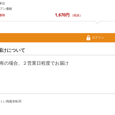
単位
プン価格
1,670円
価格
（税抜）
ログイン
届けについて
有の場合、２営業日程度でお届け
くい両面非転写