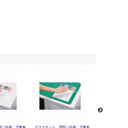
明／中厚 下敷無
デスクマット 透明／中厚 下敷有
デスクマット 透