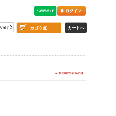
ら探す
カートへ
カゴ
0
点
★は軽減税率対象品目