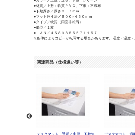
●カラー／上敷：透明、下敷：グリーン
●材質／上敷：軟質ＰＶＣ、下敷：不織布
●下敷厚さ／厚さ０．７ｍｍ
●マット外寸法／６００×４５０ｍｍ
●タイプ／軟質（両面非転写）
●単位／１枚
●ＪＡＮ／４５８９８５５５７１１５７
※条件によりコピーが転写する場合があります。湿度・温度・
関連商品（仕様違い等）
／薄手 下敷無６０
デスクマット 透明／中厚 下敷無
デスクマット 透